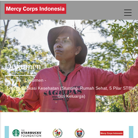
Lompat
ke
isi
utama
Dokumen
Beranda
-
Dokumen
-
Breadcrumb
Leaflet Edukasi Kesehatan (Stunting, Rumah Sehat, 5 Pilar STBM,
Gizi Keluarga)