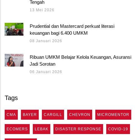
Tengah
13 Mei 2026
Prudential dan Mastercard perkuat literasi
keuangan bagi 6.400 UMKM
08 Januari 2026
Ribuan UMKM Belajar Kelola Keuangan, Asuransi
Jadi Sorotan
06 Januari 2026
Tags
CMA
BAYER
CARGILL
CHEVRON
MICROMENTOR
ECOMERS
LEBAK
DISASTER RESPONSE
COVID-19