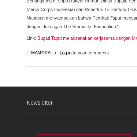
Berlangsung di Sopo Rakyat Rumah Dinas Bupati, Senin 
Mercy Corps Indonesia) dan Robertus Tri Hastoaji (F
Nababan menyampaikan bahwa Pemkab Taput menyamb
dengan dukungan The Starbucks Foundation.”
Link:
Bupati Taput melaksanakan kerjasama dengan MC
MAMORA
Log in
to post comments
Newsletter