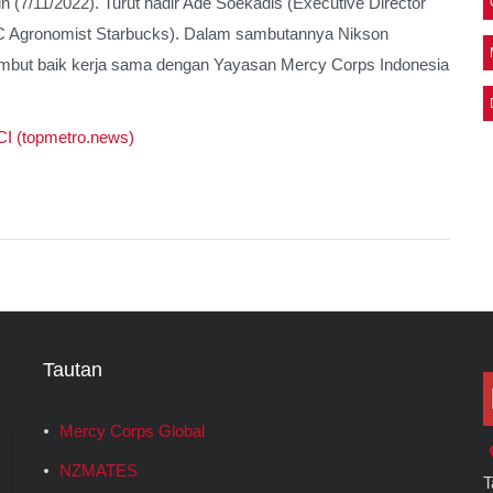
(7/11/2022). Turut hadir Ade Soekadis (Executive Director
SC Agronomist Starbucks). Dalam sambutannya Nikson
ut baik kerja sama dengan Yayasan Mercy Corps Indonesia
I (topmetro.news)
Tautan
Mercy Corps Global
NZMATES
T