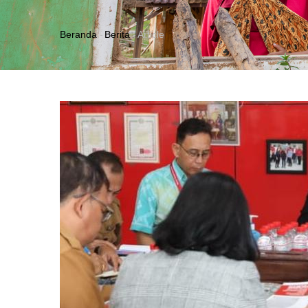
Beranda
-
Berita
-
Article
Breadcrumb