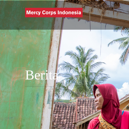
Lompat
ke
isi
utama
Berita