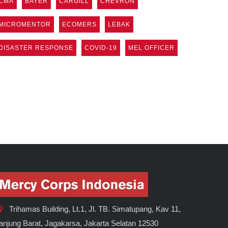
CMA
BAYER
CARGILL
CHEVRON
MICROMENTOR
ECOMERS
LEBAK
DISASTER RESPONSE
COVID-19
MEL OFFICER
Trihamas Building, Lt.1, Jl. TB. Simatupang, Kav 11,
anjung Barat, Jagakarsa, Jakarta Selatan 12530