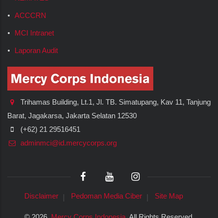
ACCCRN
MCI Intranet
Laporan Audit
Trihamas Building, Lt.1, Jl. TB. Simatupang, Kav 11, Tanjung
Barat, Jagakarsa, Jakarta Selatan 12530
(+62) 21 29516451
adminmci@id.mercycorps.org
Disclaimer
Pedoman Media Ciber
Site Map
©
2026.
Mercy Corps Indonesia
. All Rights Reserved.