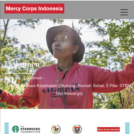
Lompat
ke
isi
utama
Dokumen
Beranda
-
Dokumen
-
Breadcrumb
Leaflet Edukasi Kesehatan (Stunting, Rumah Sehat, 5 Pilar STBM,
Gizi Keluarga)