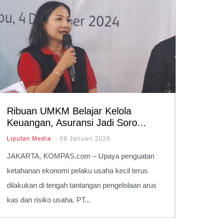
Ribuan UMKM Belajar Kelola
Eru
Keuangan, Asuransi Jadi Soro...
Let
Liputan Media
-
06 Januari 2026
Berit
JAKARTA, KOMPAS.com – Upaya penguatan
Di uf
ketahanan ekonomi pelaku usaha kecil terus
berdi
dilakukan di tengah tantangan pengelolaan arus
mdpl
kas dan risiko usaha. PT...
luar 