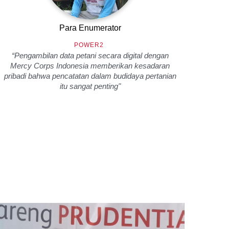
Para Enumerator
Ba
POWER2
“Pengambilan data petani secara digital dengan
“Dar
Mercy Corps Indonesia memberikan kesadaran
k
pribadi bahwa pencatatan dalam budidaya pertanian
mem
itu sangat penting"
per
tekno